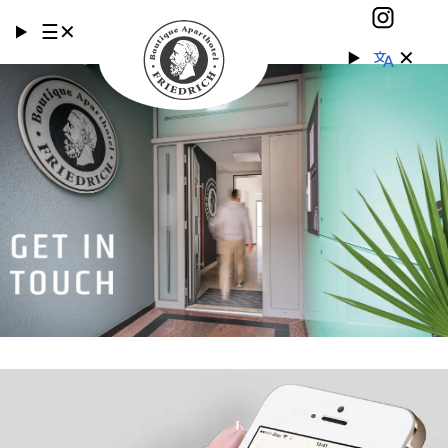
☰
✕
✕