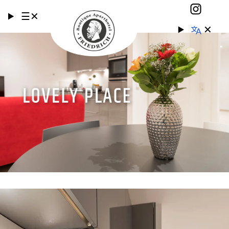
☰
✕
✕